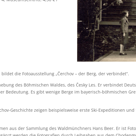
det die Fotoausstellung „Čerchov – der Berg, der verbindet“.
rhebung des Böhmischen Waldes, des Česky Les. Er verbindet Deut
scher Bedeutung. Es gibt wenige Berge im bayerisch-böhmischen G
hov-Geschichte zeigen beispielsweise erste Ski-Expeditionen und fr
en aus der Sammlung des Waldmünchners Hans Beer. Er ist Fotogr
 Ergänzt werden die Fotografien durch Leihgaben aus dem Choden