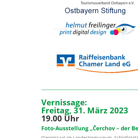
Vernissage:
Freitag, 31. März 2023
19.00 Uhr
Foto-Ausstellung „Čerchov – der Be
(Georgssaal im Landestormuseum, Schloßplatz 