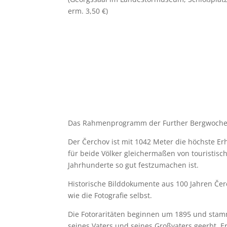
erm. 3,50 €)
Das Rahmenprogramm der Further Bergwoche bil
Der Čerchov ist mit 1042 Meter die höchste E
für beide Völker gleichermaßen von touristi
Jahrhunderte so gut festzumachen ist.
Historische Bilddokumente aus 100 Jahren Čerc
wie die Fotografie selbst.
Die Fotoraritäten beginnen um 1895 und stamm
seines Vaters und seines Großvaters geerbt.