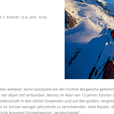
, Eintritt: 12 €, erm. 10 €)
rafen weltweit. Seine Gastspiele bei der Further Bergwoche gehören
rn der Alpen tief verbunden. Bereits im Alter von 13 Jahren führte
r Leidenschaft in den steilen Eiswänden und auf den großen, verglet
n ist, binnen weniger Jahrzehnte zu verschwinden. Viele Routen, 
zu trüb braunem Schmelzwasser „verabschiedet“.